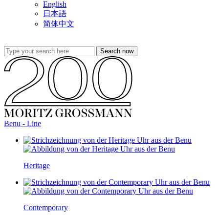
English
日本語
简体中文
Benu - Line
Heritage
Contemporary