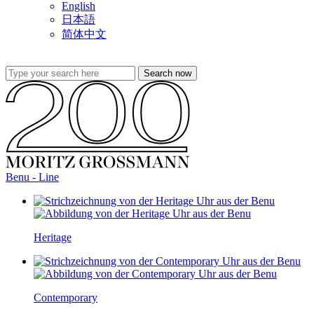
English
日本語
简体中文
Benu - Line
Heritage
Contemporary