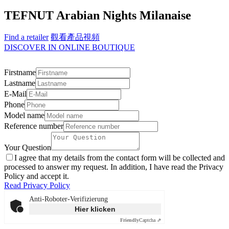
TEFNUT Arabian Nights Milanaise
Find a retailer
觀看產品視頻
DISCOVER IN ONLINE BOUTIQUE
Firstname
Lastname
E-Mail
Phone
Model name
Reference number
Your Question
I agree that my details from the contact form will be collected and
processed to answer my request. In addition, I have read the Privacy
Policy and accept it.
Read Privacy Policy
Anti-Roboter-Verifizierung
Hier klicken
Friendly
Captcha ⇗