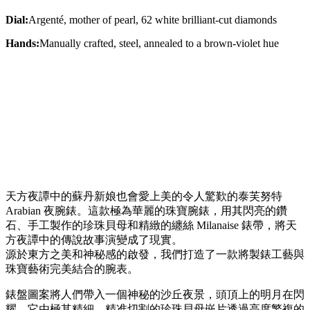
Dial:
Argenté, mother of pearl, 62 white brilliant-cut diamonds
Hands:
Manually crafted, steel, annealed to a brown-violet hue
天方夜譚中的蘇丹新娘也會愛上美的令人驚歎的泰芙努特
Arabian 夜腕錶。這款極為華麗的珠寶腕錶，用其閃亮的鑽
石、手工製作的珍珠貝母和精緻的纏絲 Milanaise 錶帶，將天
方夜譚中的傳說故事演變成了現實。
源於東方之美和神秘感的啟發，我們打造了一款將製錶工藝與
珠寶藝術完美結合的腕表。
錶盤圖案將人們帶入一個神秘的沙丘夜景，頭頂上的明月在閃
耀。它由極其精細、精准切割的珍珠貝母嵌片透過高度繁複的