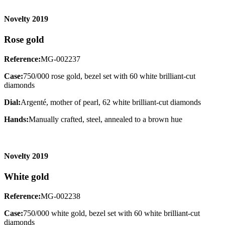
Novelty 2019
Rose gold
Reference:
MG-002237
Case:
750/000 rose gold, bezel set with 60 white brilliant-cut
diamonds
Dial:
Argenté, mother of pearl, 62 white brilliant-cut diamonds
Hands:
Manually crafted, steel, annealed to a brown hue
Novelty 2019
White gold
Reference:
MG-002238
Case:
750/000 white gold, bezel set with 60 white brilliant-cut
diamonds