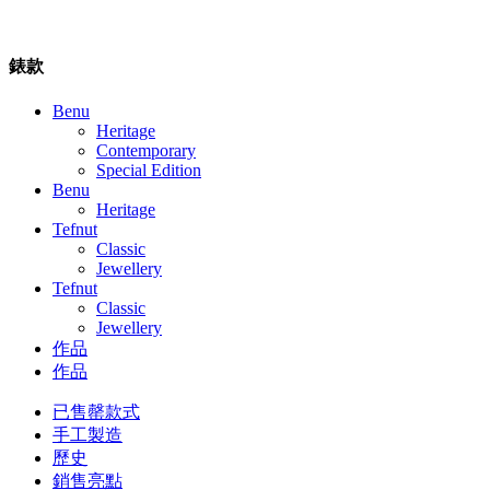
錶款
Benu
Heritage
Contemporary
Special Edition
Benu
Heritage
Tefnut
Classic
Jewellery
Tefnut
Classic
Jewellery
作品
作品
已售罄款式
手工製造
歷史
銷售亮點