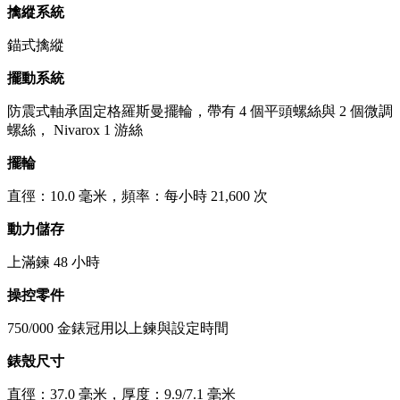
擒縱系統
錨式擒縱
擺動系統
防震式軸承固定格羅斯曼擺輪，帶有 4 個平頭螺絲與 2 個微調
螺絲， Nivarox 1 游絲
擺輪
直徑：10.0 毫米，頻率：每小時 21,600 次
動力儲存
上滿鍊 48 小時
操控零件
750/000 金錶冠用以上鍊與設定時間
錶殼尺寸
直徑：37.0 毫米，厚度：9.9/7.1 毫米