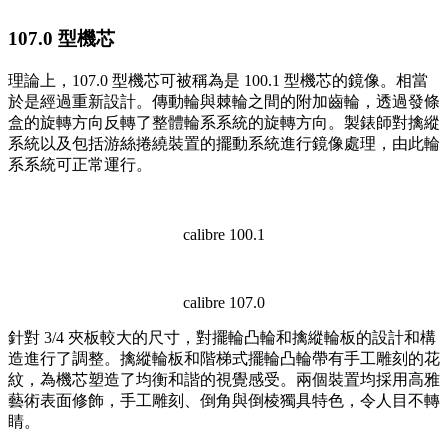
107.0 型機芯
理論上，107.0 型機芯可被稱為是 100.1 型機芯的鏡像。相當
於是經過重新設計。傳動輪與棘輪之間的附加齒輪，透過發條
盒的旋轉方向反轉了整體輪系系統的旋轉方向。製錶師對擒縱
系統以及包括游絲捲繞裝置的擺動系統進行鏡像處理，由此輪
系系統可正常運行。
calibre 100.1
calibre 107.0
針對 3/4 夾板較大的尺寸，對擺輪凸輪和擒縱輪板的設計和構
造進行了調整。擒縱輪板和階梯式擺輪凸輪帶有手工雕刻的花
紋，為機芯塑造了均衡和諧的視覺感受。兩個裝置均採用高雅
藝術表面修飾，手工雕刻、倒角與倒棱獨具特色，令人目不轉
睛。