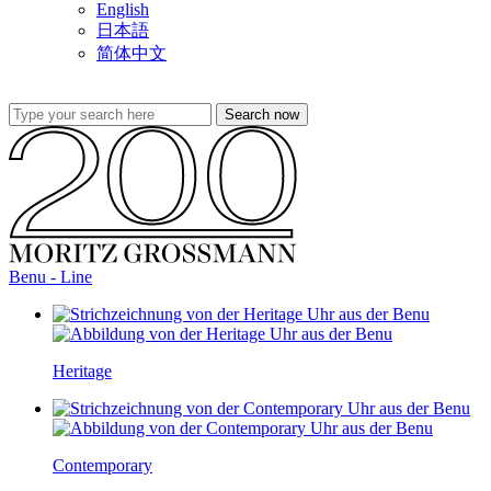
English
日本語
简体中文
Benu - Line
Heritage
Contemporary