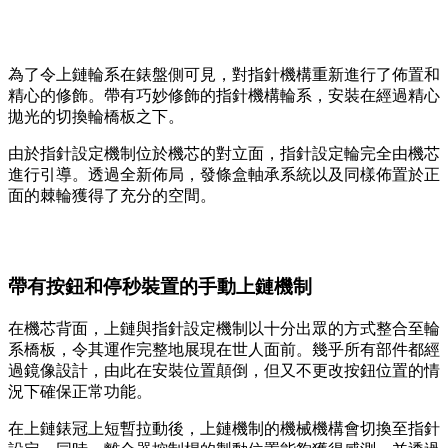
為了令上鏈輪系在錶盤側可見，對指針機構重新進行了佈置和
精心的修飾。帶有巧妙修飾的指針機構輪系，安裝在經過精心
拋光的切換輪橋板之下。
由於指針設定機制位於機芯的對立面，指針設定輪完全由機芯
進行引導。透過全新佈局，發條盒軸承系統以及同樣佈置於正
面的棘輪獲得了充分的空間。
帶有按鈕和停秒裝置的手動上鏈機制
在機芯背面，上鏈與指針設定機制以十分出眾的方式整合至輪
系橋板，令其運作完整地展現在世人面前。幾乎所有部件都經
過鏡像設計，由此在安裝位置顛倒，但又不更改按鈕位置的情
況下確保正常功能。
在上鏈錶冠上短暫拉動後，上鏈機制的機械機構會切換至指針