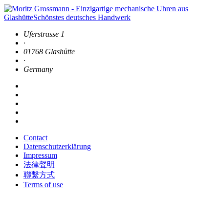
Uferstrasse 1
·
01768 Glashütte
·
Germany
Contact
Datenschutzerklärung
Impressum
法律聲明
聯繫方式
Terms of use