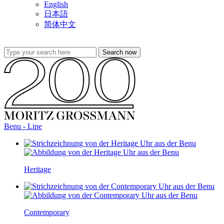
English
日本語
简体中文
Benu - Line
Heritage
Contemporary