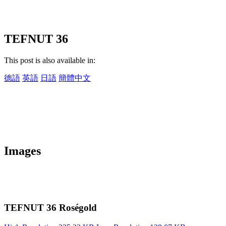
TEFNUT 36
This post is also available in:
德語
英語
日語
簡體中文
Images
TEFNUT 36 Roségold