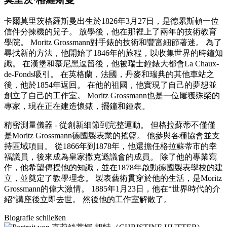
卡爾莫里茨格羅斯曼出生於1826年3月27日，是德累斯頓一位
信件分揀機的兒子。 放學後，他在那裡上了兩年的技術教育
學院。 Moritz Grossmann對手錶的技術和豐富細節著迷。 為了
尋找新的方法，他開始了1846年的旅程，以收集世界的時鐘知
識。 在漢堡和慕尼黑逗留後，他被瑞士鐘錶大都會La Chaux-
de-Fonds吸引。 在英格蘭，法國，丹麥和瑞典的其他車站之
後，他於1854年返回。 在他的祖國，他實現了自己的夢想並
創立了自己的工作室。 Moritz Grossmann也是一位屢獲殊榮的
專家，現在正在建造懷錶，擺鐘和鍾表。
精密測量儀器 - 從創新細節到完整運動。 但格拉蘇蒂不僅僅
是Moritz Grossmann德國製表業的搖籃。 他參與各種協會並支
持區域項目。 從1866年到1878年，他還擔任格拉蘇蒂市的幸
福議員，後來成為皇家撒克遜議會的成員。 除了他的專業寫
作，他希望傳授他的知識，並在1878年啟動德國製表學校的建
立，並奠定了教學理念。 製表藝術貫穿於他的生活，是Moritz
Grossmann的偉大激情。 1885年1月23日，他在“世界時代的介
紹”講座後立即去世。 然後他的工作室解散了。
Biografie schließen