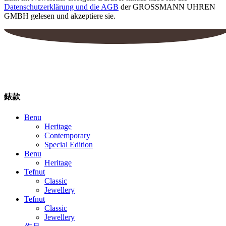
Datenschutzerklärung und die AGB
der GROSSMANN UHREN
GMBH gelesen und akzeptiere sie.
錶款
Benu
Heritage
Contemporary
Special Edition
Benu
Heritage
Tefnut
Classic
Jewellery
Tefnut
Classic
Jewellery