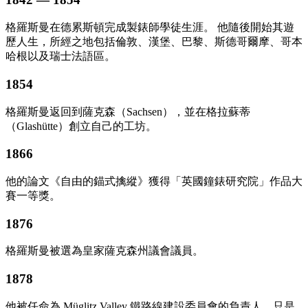
格羅斯曼在德累斯頓完成製錶師學徒生涯。 他隨後開始其遊
歷人生，所經之地包括倫敦、漢堡、巴黎、斯德哥爾摩、哥本
哈根以及瑞士法語區。
1854
格羅斯曼返回到薩克森（Sachsen），並在格拉蘇蒂
（Glashütte）創立自己的工坊。
1866
他的論文《自由的錨式擒縱》獲得「英國鐘錶研究院」作品大
賽一等獎。
1876
格羅斯曼被選為皇家薩克森州議會議員。
1878
他被任命為 Müglitz Valley 鐵路線建設委員會的負責人。只是