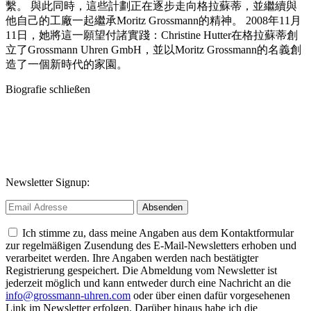
繫。 與此同時，這些計劃正在逐步走向格拉蘇蒂，並繼續與
他自己的工廠一起繼承Moritz Grossmann的精神。 2008年11月
11日，她將這一願望付諸實踐：Christine Hutter在格拉蘇蒂創
立了Grossmann Uhren GmbH，並以Moritz Grossmann的名義創
造了一個新時代的家園。
Biografie schließen
Newsletter Signup:
Ich stimme zu, dass meine Angaben aus dem Kontaktformular
zur regelmäßigen Zusendung des E-Mail-Newsletters erhoben und
verarbeitet werden. Ihre Angaben werden nach bestätigter
Registrierung gespeichert. Die Abmeldung vom Newsletter ist
jederzeit möglich und kann entweder durch eine Nachricht an die
info@grossmann-uhren.com
oder über einen dafür vorgesehenen
Link im Newsletter erfolgen. Darüber hinaus habe ich die