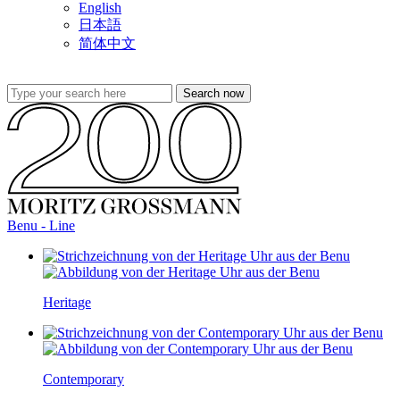
English
日本語
简体中文
Benu - Line
Heritage
Contemporary