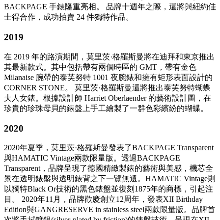
BACKPAGE 手錶隆重亮相。 品牌十週年之際，還將與紐約佳
士得合作，成功拍賣 24 件獨特作品。
2019
在 2019 年的路演期間，莫里茨·格羅斯曼將在迪拜和東京推出
其最新款式。其中包括帶有兩個時區的 GMT，帶有金色
Milanaise 腕帶的泰芙努特 1001 夜腕錶和擁有矩形表面設計的
CORNER STONE。 莫里茨·格羅斯曼還將推出泰芙努特蝴蝶
夫人女錶。根據設計師 Harriet Oberlaender 的藝術設計圖，在
珍貴的珍珠母貝的錶盤上手工繪製了一群色彩繽紛的蝴蝶。
2020
2020年夏季，莫里茨·格羅斯曼發表了BACKPAGE Transparent
與HAMATIC Vintage兩款限量版。透過BACKPAGE
Transparent，品牌呈現了德國精緻製錶的藝術與美感，機芯全
景在透明錶盤與透明錶背之下一覽無遺。HAMATIC Vintage則
以獨特Black Or技術的黑色錶盤並復刻1875年的商標，引起注
目。 2020年11月，品牌歡慶創立12周年，發表XII Birthday
Edition與GANGRESERVE in stainless steel兩款限量版。品牌首
次將手拭鍍銀(silver-plated by friction)的錶盤技術，呈現在XII